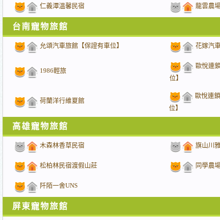
仁義潭溫馨民宿
龍雲農
台南寵物旅館
允頌汽車旅館【保證有車位】
花嫁汽
歐悅連
1986輕旅
位】
歐悅連鎖
荷蘭洋行維夏館
位】
高雄寵物旅館
木森林香草民宿
旗山川
松柏林民宿渡假山莊
同學農
阡陌一舍UNS
屏東寵物旅館